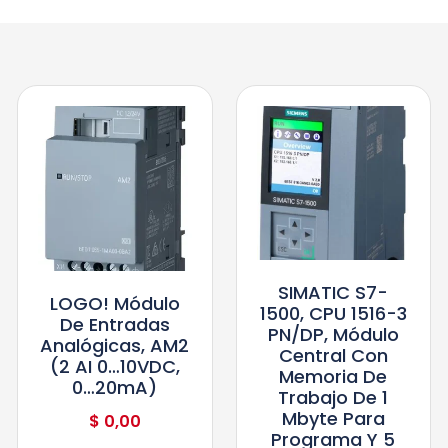
SIMATIC S7-
LOGO! Módulo
1500, CPU 1516-3
De Entradas
PN/DP, Módulo
Analógicas, AM2
Central Con
(2 AI 0…10VDC,
Memoria De
0…20mA)
Trabajo De 1
Mbyte Para
$
0,00
Programa Y 5