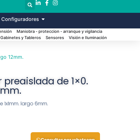
 Configuradores
Tensión
Maniobra - proteccion - arranque y vigilancia
Gabinetes y Tableros
Sensores
Visión e Iluminación
argo 12mm.
 preaislada de 1×0.
2mm.
de 1x1mm. largo 6mm.
Consultar por whatsapp