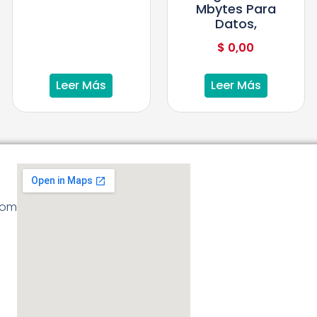
Mbytes Para
Datos,
$
0,00
Leer Más
Leer Más
com