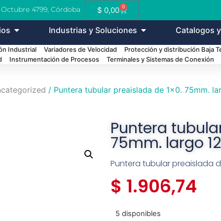
0
e Octubre 4799, Córdoba
$
0,00
ios
Industrias y Soluciones
Catalogos y
n Industrial
Variadores de Velocidad
Protección y distribución Baja 
d
Instrumentación de Procesos
Terminales y Sistemas de Conexión
categorized
/ Puntera tubular preaislada de 1×0. 75mm. l
Puntera tubular
75mm. largo 1
Puntera tubular preaislada 
$
1.906,74
5 disponibles