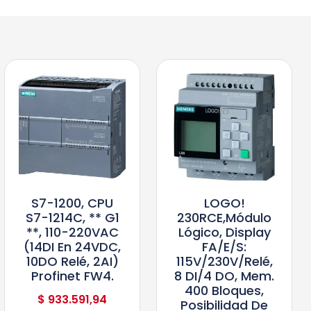
S7-1200, CPU
LOGO!
S7-1214C, ** G1
230RCE,módulo
**, 110-220VAC
Lógico, Display
(14DI En 24VDC,
FA/E/S:
10DO Relé, 2AI)
115V/230V/relé,
Profinet FW4.
8 DI/4 DO, Mem.
400 Bloques,
$
933.591,94
Posibilidad De