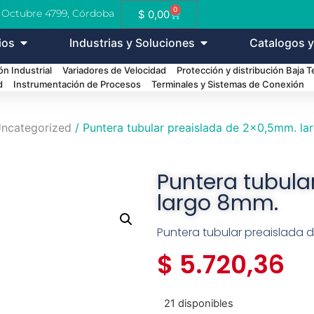
0
e Octubre 4799, Córdoba
$
0,00
ios
Industrias y Soluciones
Catalogos y
n Industrial
Variadores de Velocidad
Protección y distribución Baja 
d
Instrumentación de Procesos
Terminales y Sistemas de Conexión
ncategorized
/ Puntera tubular preaislada de 2×0,5mm. l
Puntera tubula
largo 8mm.
Puntera tubular preaislada 
$
5.720,36
21 disponibles