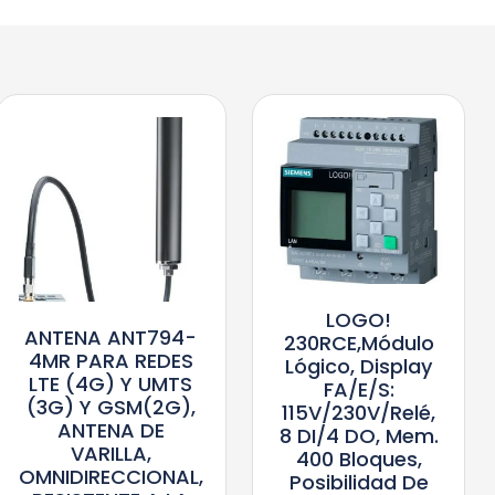
LOGO!
ANTENA ANT794-
230RCE,módulo
4MR PARA REDES
Lógico, Display
LTE (4G) Y UMTS
FA/E/S:
(3G) Y GSM(2G),
115V/230V/relé,
ANTENA DE
8 DI/4 DO, Mem.
VARILLA,
400 Bloques,
OMNIDIRECCIONAL,
Posibilidad De