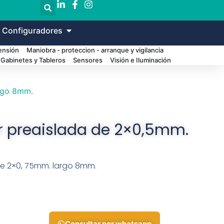
 Configuradores
Tensión
Maniobra - proteccion - arranque y vigilancia
Gabinetes y Tableros
Sensores
Visión e Iluminación
argo 8mm.
r preaislada de 2×0,5mm.
de 2×0, 75mm. largo 8mm.
Consultar por whatsapp