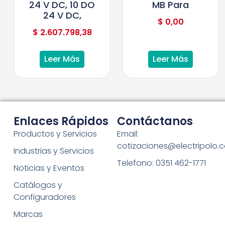
24 V DC, 10 DO
MB Para
24 V DC,
$
0,00
$
2.607.798,38
Leer Más
Leer Más
Enlaces Rápidos
Contáctanos
Productos y Servicios
Email:
cotizaciones@electripolo.
Industrias y Servicios
Telefono: 0351 462-1771
Noticias y Eventos
Catálogos y
Configuradores
Marcas