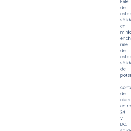
Relé
de
esta
sólid
en
mini
ench
relé
de
esta
sólid
de
pote
1
cont
de
cierre
entr
24
V
DC,
salid