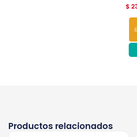
$
23
2
dis
Productos relacionados