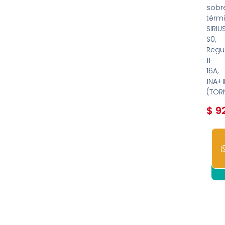
sobr
térm
SIRIU
S0,
Regu
11-
16A,
1NA+
(TOR
$
92
1
dis