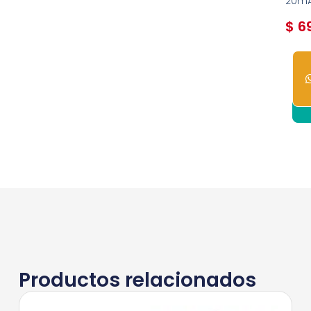
20m
$
69
1
dis
Productos relacionados