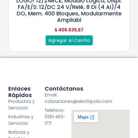
LOGO! 12/24RCE, Módulo Lógico, Displ.
FA/E/S: 12/DC 24 V/relé, 8 DI (4 AI)/4
DO, Mem. 400 Bloques, Modularmente
Ampliabl
$
406.639,67
Agregar Al Carrito
Enlaces
Contáctanos
Rápidos
Email:
Productos y
cotizaciones@electripolo.com
Servicios
Telefono:
Industrias y
0351 462-
Servicios
1771
Noticias y