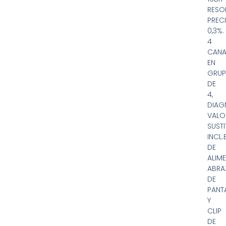
RESO
PREC
0,3%.
4
CANA
EN
GRU
DE
4,
DIAG
VALO
SUST
INCL
DE
ALIM
ABRA
DE
PANT
Y
CLIP
DE