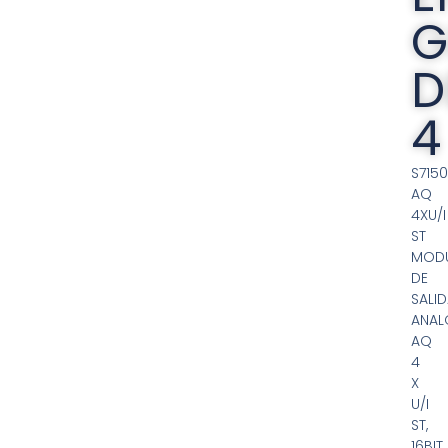
G
D
4
S7150
AQ
4XU/I
ST
MOD
DE
SALI
ANAL
AQ
4
X
U/I
ST,
16BIT