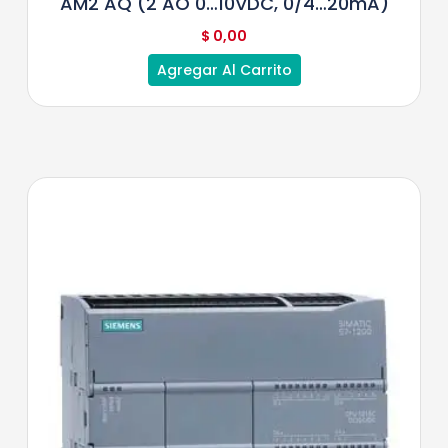
AM2 AQ (2 AO 0…10VDC, 0/4…20mA)
$
0,00
Agregar Al Carrito