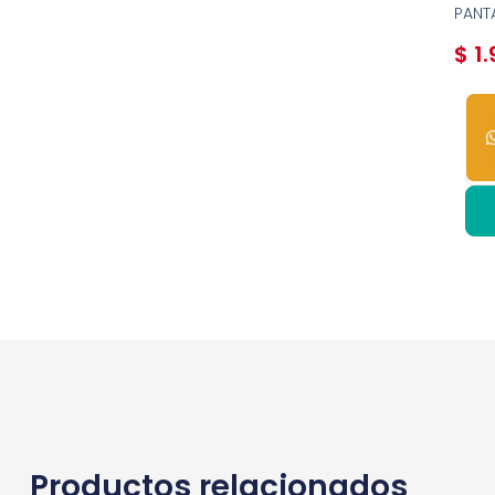
PANT
$
1.
2
dis
Productos relacionados