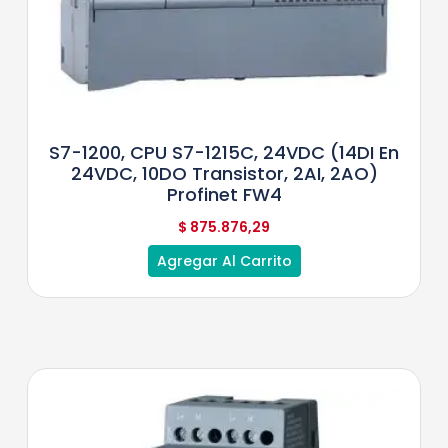
S7-1200, CPU S7-1215C, 24VDC (14DI En
24VDC, 10DO Transistor, 2AI, 2AO)
Profinet FW4
$
875.876,29
Agregar Al Carrito