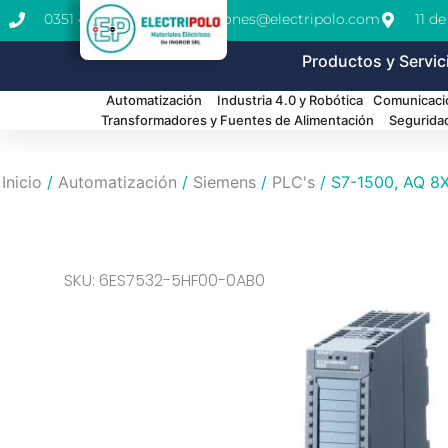
0351 462-1771
cotizaciones@electripolo.com
11 d
Productos y Servic
Automatización
Industria 4.0 y Robótica
Comunicació
Transformadores y Fuentes de Alimentación
Segurida
Inicio
/
Automatización
/
Siemens
/
PLC's
/ S7-1500, AQ 8
SKU: 6ES7532-5HF00-0AB0