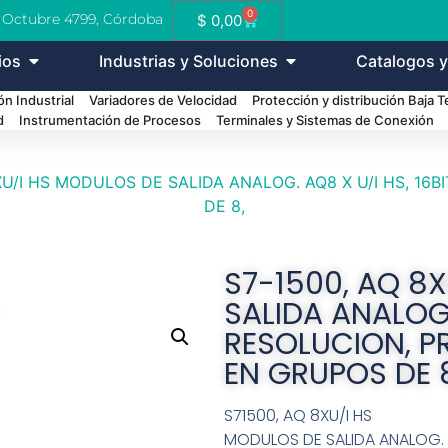
0
e Octubre 4799, Córdoba
$
0,00
ios
Industrias y Soluciones
Catalogos y
n Industrial
Variadores de Velocidad
Protección y distribución Baja 
d
Instrumentación de Procesos
Terminales y Sistemas de Conexión
XU/I HS MODULOS DE SALIDA ANALOG. AQ8 X U/I HS, 16
DE 8,
S7-1500, AQ 8
SALIDA ANALOG.
RESOLUCION, PR
EN GRUPOS DE 
S71500, AQ 8XU/I HS
MODULOS DE SALIDA ANALOG. AQ