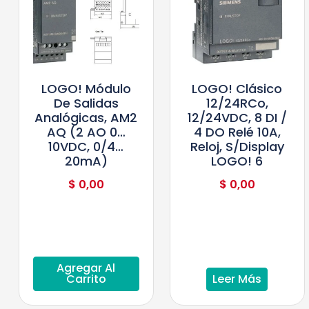
LOGO! Módulo
LOGO! Clásico
De Salidas
12/24RCo,
Analógicas, AM2
12/24VDC, 8 DI /
AQ (2 AO 0…
4 DO Relé 10A,
10VDC, 0/4…
Reloj, S/display
20mA)
LOGO! 6
$
0,00
$
0,00
Agregar Al
Carrito
Leer Más