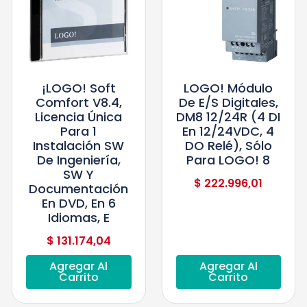
¡LOGO! Soft
LOGO! Módulo
Comfort V8.4,
De E/S Digitales,
Licencia Única
DM8 12/24R (4 DI
Para 1
En 12/24VDC, 4
Instalación SW
DO Relé), Sólo
De Ingeniería,
Para LOGO! 8
SW Y
$
222.996,01
Documentación
En DVD, En 6
Idiomas, E
$
131.174,04
Agregar Al
Agregar Al
Carrito
Carrito