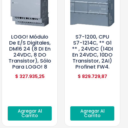
LOGO! Módulo
S7-1200, CPU
De E/S Digitales,
S7-1214C, ** G1
DM16 24 (8 DI En
** , 24VDC (14DI
24VDC, 8 DO
En 24VDC, 10DO
Transistor), Sólo
Transistor, 2AI)
Para LOGO! 8
Profinet FW4.
$
327.935,25
$
829.729,87
Agregar Al
Agregar Al
Carrito
Carrito