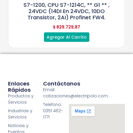
S7-1200, CPU S7-1214C, ** G1 ** ,
24VDC (14DI En 24VDC, 10DO
Transistor, 2AI) Profinet FW4.
$
829.729,87
Agregar Al Carrito
Enlaces
Contáctanos
Rápidos
Email:
Productos y
cotizaciones@electripolo.com
Servicios
Telefono:
Industrias y
0351 462-
Servicios
1771
Noticias y
Eventos