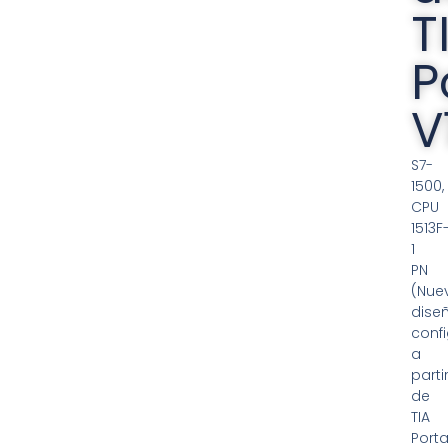
T
P
V
S7-
1500,
CPU
1513F
1
PN
(Nue
dise
conf
a
parti
de
TIA
Porta