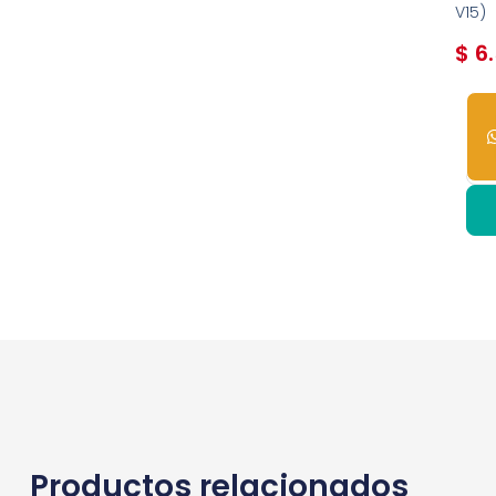
V15)
$
6.
3
dis
Productos relacionados