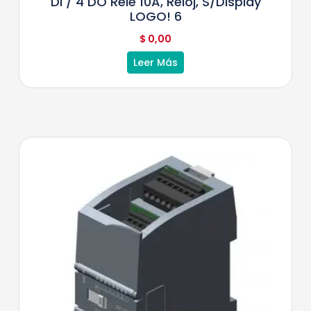
DI / 4 DO Relé 10A, Reloj, S/display
LOGO! 6
$
0,00
Leer Más