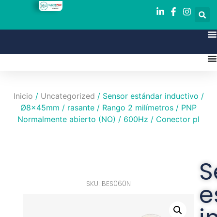
Inicio
/
Uncategorized
/ Sensor estándar inductivo /
Ø8x45mm / rasante / Rango 2 milímetros / PNP
Normalmente abierto (NO) / 600Hz / Conector pl
S
SKU: BES060N
e