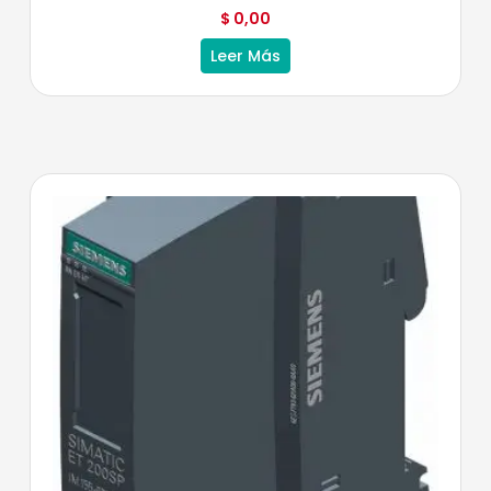
$
0,00
Leer Más