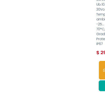
Ub:10
30Vc
Temp
ambi
-25…
70°C,
Gra
Prot
IP67
$
29
4
dis