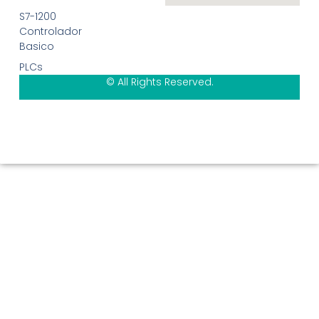
S7-1200
Controlador
Basico
PLCs
© All Rights Reserved.