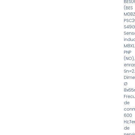
BES0
(BES
M08Z
PSC2
S49G
Sens
induc
M8X1,
PNP
(NO),
enra
Sn=2
Dime
Ø
8x6
Frec
de
conm
600
Hz,Te
de
servi