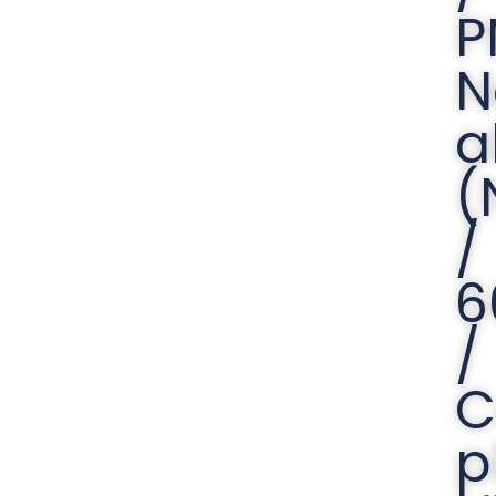
P
N
a
(
/
6
/
C
p