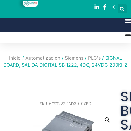
Inicio
/
Automatización
/
Siemens
/
PLC's
/ SIGNAL
BOARD, SALIDA DIGITAL SB 1222, 4DQ, 24VDC 200KHZ
S
SKU: 6ES7222-1BD30-0XB0
B
S