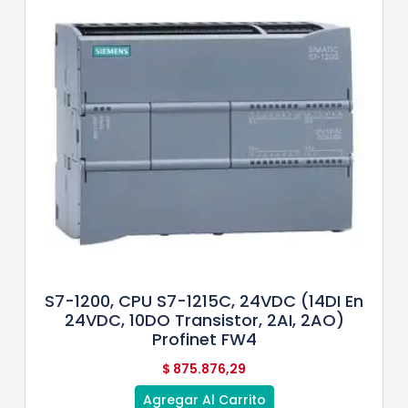
S7-1200, CPU S7-1215C, 24VDC (14DI En
24VDC, 10DO Transistor, 2AI, 2AO)
Profinet FW4
$
875.876,29
Agregar Al Carrito