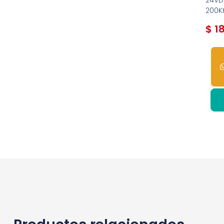
24V
200K
$
18
3
dis