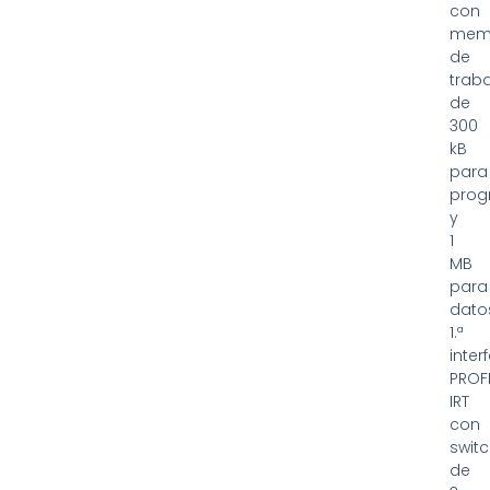
con
mem
de
trab
de
300
kB
para
pro
y
1
MB
para
dato
1.ª
interf
PROF
IRT
con
swit
de