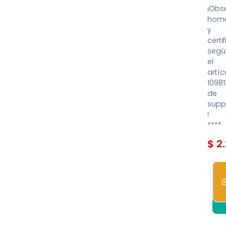
¡Obs
homo
y
certi
segú
el
artíc
10981
de
supp
!
****
$
2.
1
dis