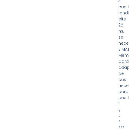
3
puert
rend
bits
25
ns,
se
nece
SIMA
Mem
Card
adap
de
bus
nece
para
puer
1
y
2
*
***