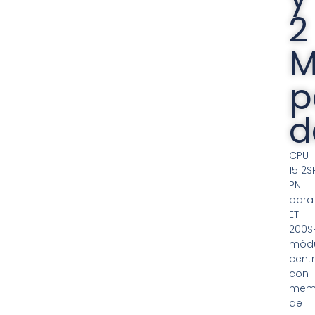
2
M
p
d
CPU
1512S
PN
para
ET
200SP
mód
centr
con
mem
de