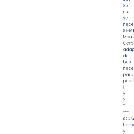
25
ns,
se
nece
SIMA
Mem
Card
adap
de
bus
nece
para
puer
1
y
2
*
***
¡Obs
homo
y