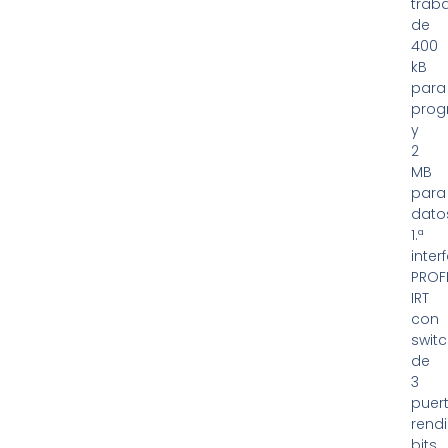
trab
de
400
kB
para
pro
y
2
MB
para
dato
1.ª
interf
PROF
IRT
con
swit
de
3
puert
rend
bits