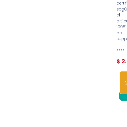
certi
segú
el
artíc
1098
de
supp
!
****
$
2.
1
dis