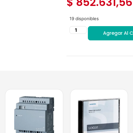
$
852.631,56
19 disponibles
Agregar Al C