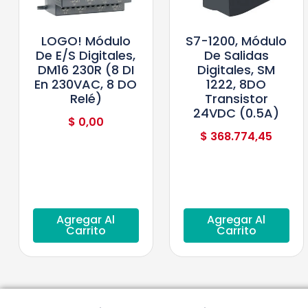
LOGO! Módulo
S7-1200, Módulo
De E/S Digitales,
De Salidas
DM16 230R (8 DI
Digitales, SM
En 230VAC, 8 DO
1222, 8DO
Relé)
Transistor
24VDC (0.5A)
$
0,00
$
368.774,45
Agregar Al
Agregar Al
Carrito
Carrito