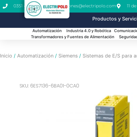
0351 462-1771
cotizaciones@electripolo.com
11 d
Productos y Servic
Automatización
Industria 4.0 y Robótica
Comunicació
Transformadores y Fuentes de Alimentación
Segurida
Inicio
/
Automatización
/
Siemens
/
Sistemas de E/S para a
SKU: 6ES7136-6BA01-0CA0