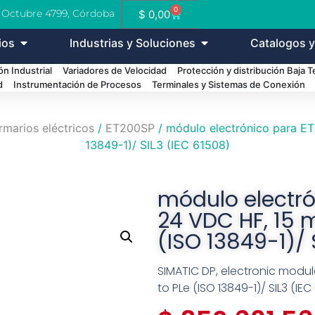
0
e Octubre 4799, Córdoba
$
0,00
ios
Industrias y Soluciones
Catalogos y
n Industrial
Variadores de Velocidad
Protección y distribución Baja 
d
Instrumentación de Procesos
Terminales y Sistemas de Conexión
rmarios eléctricos
/
ET200SP
/ módulo electrónico para ET
13849-1)/ SIL3 (IEC 61508)
módulo electró
24 VDC HF, 15 
(ISO 13849-1)/ 
SIMATIC DP, electronic module
to PLe (ISO 13849-1)/ SIL3 (IEC