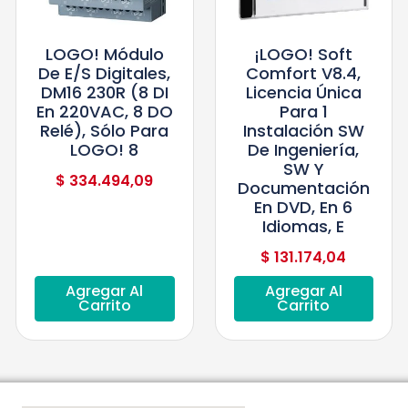
LOGO! Módulo
¡LOGO! Soft
De E/S Digitales,
Comfort V8.4,
DM16 230R (8 DI
Licencia Única
En 220VAC, 8 DO
Para 1
Relé), Sólo Para
Instalación SW
LOGO! 8
De Ingeniería,
SW Y
$
334.494,09
Documentación
En DVD, En 6
Idiomas, E
$
131.174,04
Agregar Al
Agregar Al
Carrito
Carrito