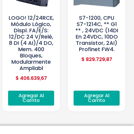
LOGO! 12/24RCE,
S7-1200, CPU
Módulo Lógico,
S7-1214C, ** G1
Displ. FA/E/S:
** , 24VDC (14DI
12/DC 24 V/relé,
En 24VDC, 10DO
8 DI (4 AI)/4 DO,
Transistor, 2AI)
Mem. 400
Profinet FW4.
Bloques,
$
829.729,87
Modularmente
Ampliabl
$
406.639,67
Agregar Al
Agregar Al
Carrito
Carrito