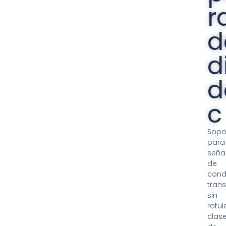
r
d
d
d
c
Sopo
para
seña
de
cond
tran
sin
rotula
clas