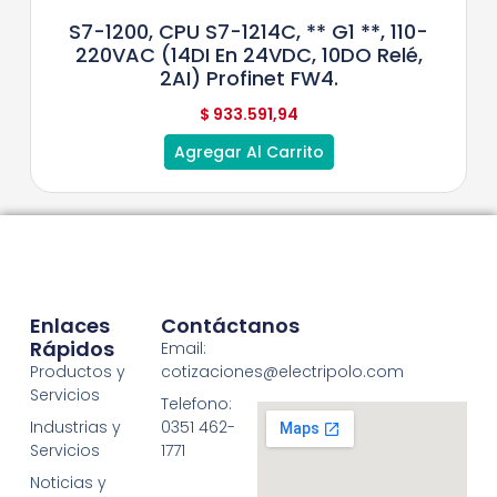
S7-1200, CPU S7-1214C, ** G1 **, 110-
220VAC (14DI En 24VDC, 10DO Relé,
2AI) Profinet FW4.
$
933.591,94
Agregar Al Carrito
Enlaces
Contáctanos
Rápidos
Email:
Productos y
cotizaciones@electripolo.com
Servicios
Telefono:
Industrias y
0351 462-
Servicios
1771
Noticias y