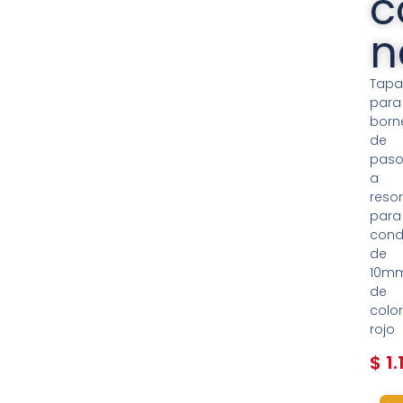
c
n
Tap
para
born
de
pas
a
resor
para
cond
de
10m
de
colo
rojo
$
1.