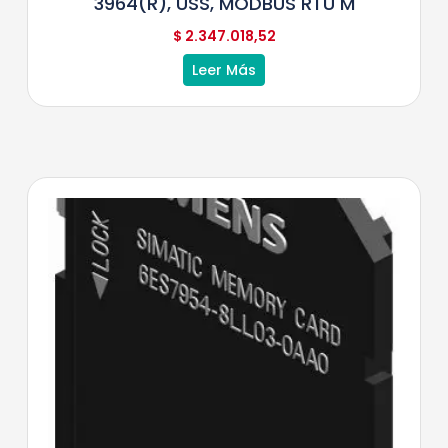
3964(R), USS, MODBUS RTU M
$
2.347.018,52
Leer Más