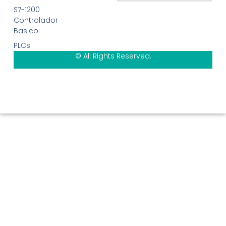
S7-1200
Controlador
Basico
PLCs
© All Rights Reserved.