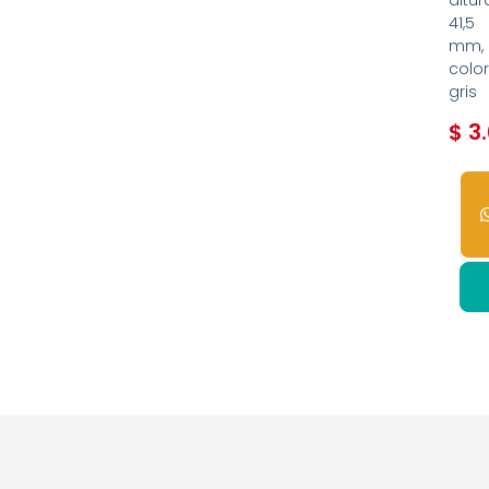
altur
41,5
mm,
color
gris
$
3.
25
dis