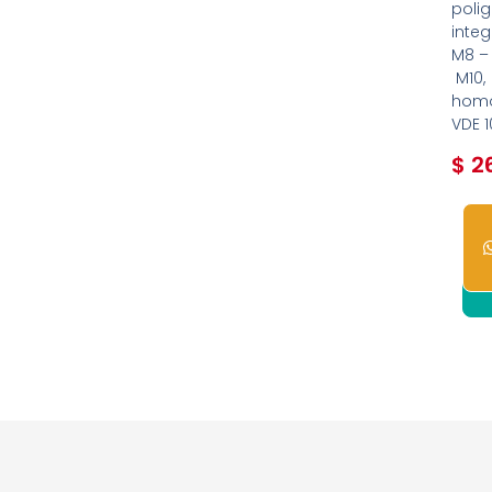
poli
inte
M8 –
M10,
homo
VDE 
$
26
1
dis