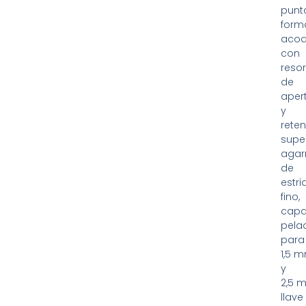
punt
form
acod
con
resor
de
aper
y
reten
super
agar
de
estr
fino,
capa
pela
para
1,5 
y
2,5 
llave