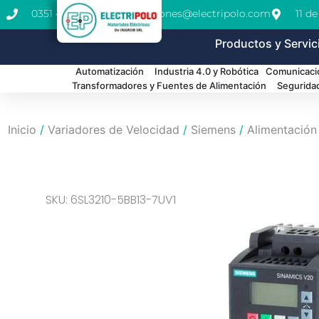
0351 462-1771
cotizaciones@electripolo.com
11 d
Productos y Servic
Automatización
Industria 4.0 y Robótica
Comunicació
Transformadores y Fuentes de Alimentación
Segurida
Inicio
/
Variadores de Velocidad
/
Siemens
/
Alimentación
SKU: 6SL3210-5BB13-7UV1