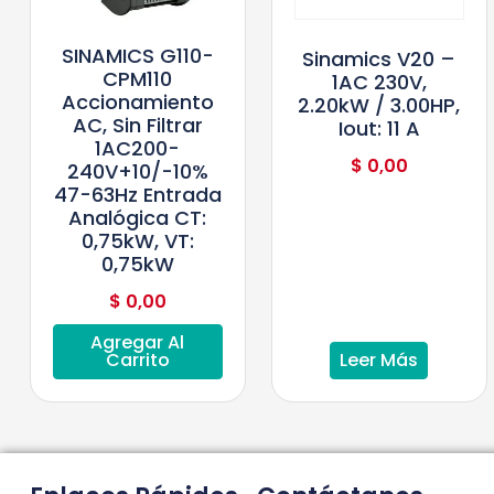
SINAMICS G110-
Sinamics V20 –
CPM110
1AC 230V,
Accionamiento
2.20kW / 3.00HP,
AC, Sin Filtrar
Iout: 11 A
1AC200-
$
0,00
240V+10/-10%
47-63Hz Entrada
Analógica CT:
0,75kW, VT:
0,75kW
$
0,00
Agregar Al
Carrito
Leer Más