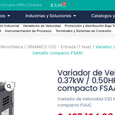
0
e Octubre 4799, Córdoba
$
0,00
ios
Industrias y Soluciones
Catalogos y
n Industrial
Variadores de Velocidad
Protección y distribución Baja 
d
Instrumentación de Procesos
Terminales y Sistemas de Conexión
 Monofásica
/
SINAMICS V20 - Entrada (1 fase)
/ Variador 
(tamaño compacto FSAA)
Variador de Ve
0.37kW / 0.50HP
compacto FSA
Variador de Velocidad V20 1A
compacto FSAA)