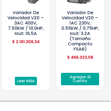
Variador De
Variador De
Velocidad V20 –
Velocidad V20 –
3AC 400V,
1AC 230V,
7.50kW / 10.0HP,
0.55kW / 0.75HP,
Iout: 16,5A
Iout: 3.2A
(tamaño
$
2.161.306,34
Compacto
FSAB)
$
466.323,08
Agregar Al
Leer Más
Carrito