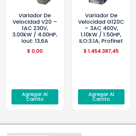
Variador De
Variador De
Velocidad V20 –
Velocidad G120C
1AC 230V,
– 3AC 400V,
3.00kW / 4.00HP,
1.10kW / 1.50HP,
Iout: 13,6A
ILO:3.1A, Profinet
$
0,00
$
1.454.387,45
Agregar Al
Agregar Al
Carrito
Carrito