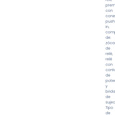
pre
con
cone
push
in,
com
de:
zóca
de
relé,
relé
con
cont
de
pote
y
brid
de
sujec
Tipo
de