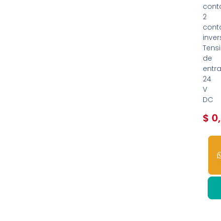
cont
2
cont
inver
Tens
de
entr
24
V
DC
$
0
5
dis