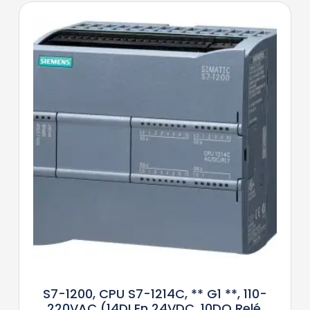
S7-1200, CPU S7-1214C, ** G1 **, 110-
220VAC (14DI En 24VDC, 10DO Relé,