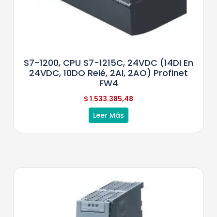
S7-1200, CPU S7-1215C, 24VDC (14DI En
24VDC, 10DO Relé, 2AI, 2AO) Profinet
FW4
$
1.533.385,48
Leer Más