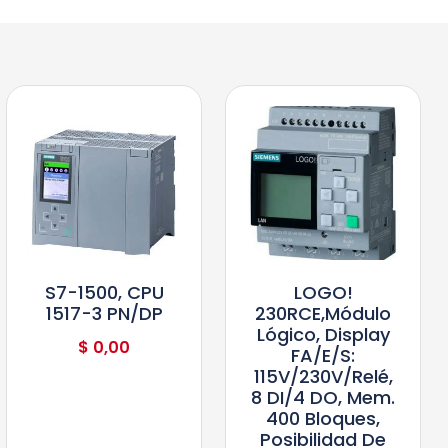
S7-1500, CPU
LOGO!
1517-3 PN/DP
230RCE,módulo
Lógico, Display
$
0,00
FA/E/S:
115V/230V/relé,
8 DI/4 DO, Mem.
400 Bloques,
Posibilidad De