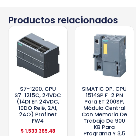
Productos relacionados
S7-1200, CPU
SIMATIC DP, CPU
S7-1215C, 24VDC
1514SP F-2 PN
(14DI En 24VDC,
Para ET 200SP,
10DO Relé, 2AI,
Módulo Central
2AO) Profinet
Con Memoria De
FW4
Trabajo De 900
KB Para
$
1.533.385,48
Programa Y 3,5