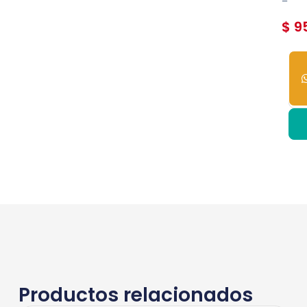
–
$
95
4
dis
Productos relacionados