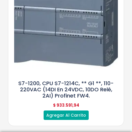
S7-1200, CPU S7-1214C, ** G1 **, 110-
220VAC (14DI En 24VDC, 10DO Relé,
2AI) Profinet FW4.
$
933.591,94
Agregar Al Carrito